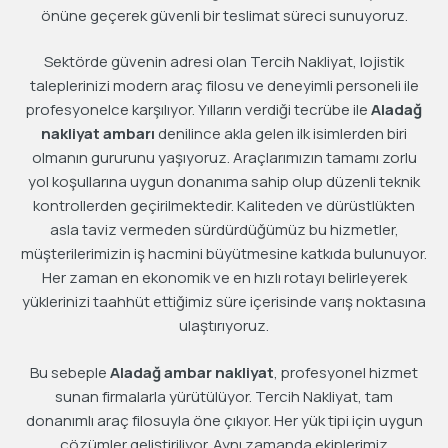
önüne geçerek güvenli bir teslimat süreci sunuyoruz.
Sektörde güvenin adresi olan Tercih Nakliyat, lojistik
taleplerinizi modern araç filosu ve deneyimli personeli ile
profesyonelce karşılıyor. Yılların verdiği tecrübe ile
Aladağ
nakliyat ambarı
denilince akla gelen ilk isimlerden biri
olmanın gururunu yaşıyoruz. Araçlarımızın tamamı zorlu
yol koşullarına uygun donanıma sahip olup düzenli teknik
kontrollerden geçirilmektedir. Kaliteden ve dürüstlükten
asla taviz vermeden sürdürdüğümüz bu hizmetler,
müşterilerimizin iş hacmini büyütmesine katkıda bulunuyor.
Her zaman en ekonomik ve en hızlı rotayı belirleyerek
yüklerinizi taahhüt ettiğimiz süre içerisinde varış noktasına
ulaştırıyoruz.
Bu sebeple
Aladağ ambar nakliyat
, profesyonel hizmet
sunan firmalarla yürütülüyor. Tercih Nakliyat, tam
donanımlı araç filosuyla öne çıkıyor. Her yük tipi için uygun
çözümler geliştiriliyor. Aynı zamanda ekiplerimiz