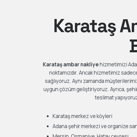
Karataş A
Karataş ambar nakliye
hizmetimizi Adan
noktamızdır. Ancak hizmetimiz sadece 
sağlıyoruz. Aynı zamanda müşterilerimiz
uygun çözüm geliştiriyoruz. Ayrıca, şehir
teslimat yapıyoru
Karataş merkez ve köyleri
Adana şehir merkezi ve organize sa
Mersin, Osmaniye, Hatay çevresi