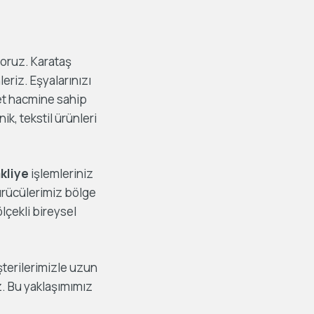
yoruz. Karataş
riz. Eşyalarınızı
ret hacmine sahip
ik, tekstil ürünleri
kliye
işlemleriniz
sürücülerimiz bölge
lçekli bireysel
erilerimizle uzun
riz. Bu yaklaşımımız