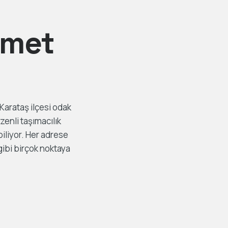
zmet
Karataş ilçesi odak
enli taşımacılık
iliyor. Her adrese
gibi birçok noktaya