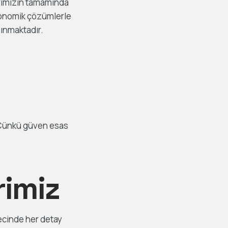
arımızın tamamında
Ekonomik çözümlerle
şınmaktadır.
. Çünkü güven esas
rimiz
cinde her detay