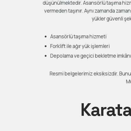
düşünülmektedir. Asansörlü taşıma hizme
vermeden taşınır. Aynı zamanda zaman ka
yükler güvenli şek
Asansörlü taşıma hizmeti
Forklift ile ağır yük işlemleri
Depolama ve geçici bekletme imkân
Resmi belgelerimiz eksiksizdir. Bununl
Mü
Karata