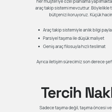
her müşteriye özel planlama yapılmakta
araç takip sistemi mevcuttur. Böylelikle
bütçenizi koruyoruz. Küçük haciml
Araç takip sistemiyle anlık bilgi payl
Parsiyel taşıma ile düşük maliyet
Geniş araç filosuyla hızlı teslimat
Ayrıca iletişim sürecimiz son derece şef
Tercih Nak
Sadece taşıma değil, taşıma öncesi ve