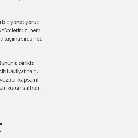
ı biz yönetiyoruz.
zümlerimiz, hem
le taşıma sırasında
Bununla birlikte
cih Nakliyat da bu
Bu yüzden kapsamlı
 hem kurumsal hem
t