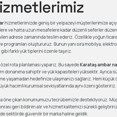
izmetlerimiz
ar
hizmetlerimizde geniş bir yelpazeyi müşterilerimize açı
ere ve hatta uzun mesafelere kadar düzenli seferler düzenle
nilen adrese zamanında teslim ederiz. Özellikle yoğun tica
ye programları oluştururuz. Bunun yanı sıra mobilya, elektron
gibi farklı yük tiplerini özenle taşırız.
 özel rota planlaması yaparız. Bu sayede
Karataş ambar na
ern donanıma sahiptir ve yük kapasiteleri yüksektir. Ayrıca 
gecikme yaşamadan hedefinize ulaşmanızı sağlarız. Hem küçük ö
yük hacimli kurumsal sevkiyatlarında aynı özeni gösteririz.
a öne çıkan konumumuzu tecrübemizle destekliyoruz. Müşt
sonrası geri bildirim alır ve hizmet kalitemizi sürekli geliştiri
de sektörde güvenilir bir marka haline geldik.