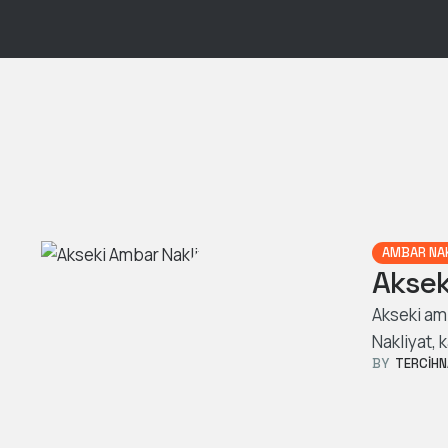
AMBAR NA
Aksek
Akseki amb
Nakliyat, 
BY  
TERCIHN
taşımacılı