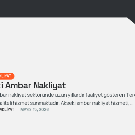
KLIYAT
i Ambar Nakliyat
ar nakliyat sektöründe uzun yıllardır faaliyet gösteren Ter
kaliteli hizmet sunmaktadır. Akseki ambar nakliyat hizmeti,
AKLIYAT
MAYIS 15, 2026
ğın …