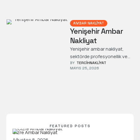
AMBAR NAKLIYAT
Yenişehir Ambar
Nakliyat
Yenişehir ambar nakliyat,
sektörde profesyonellik ve
BY  
TERCIHNAKLIYAT
güvenle öne çıkan bir
MAYIS 25, 2026
hizmettir. Bu nedenle firmalar,
büyük ve küçük yükleri …
FEATURED POSTS
Cizre Ambar Nakliyat
Ağustos 8, 2026