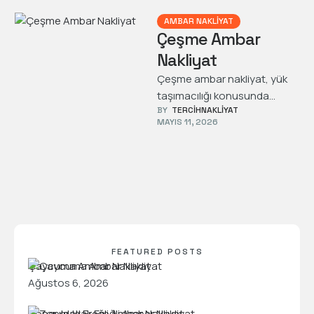
AMBAR NAKLIYAT
Çeşme Ambar
Nakliyat
Çeşme ambar nakliyat, yük
taşımacılığı konusunda
BY  
TERCIHNAKLIYAT
güvenilir ve hızlı çözümler
MAYIS 11, 2026
sunan bir hizmettir. Tercih
Nakliyat olarak, İzmir Çeşme
…
FEATURED POSTS
Çaycuma Ambar Nakliyat
Ağustos 6, 2026
Zonguldak Ereğli Ambar Nakliyat