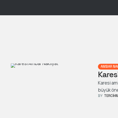
AMBAR NA
Kares
Karesi amb
büyük önem
BY  
TERCIHN