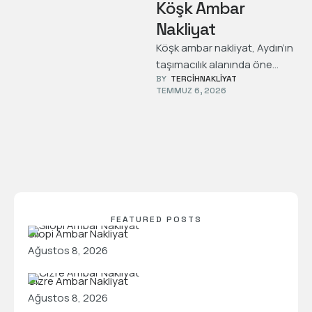
Köşk Ambar
Nakliyat
Köşk ambar nakliyat, Aydın’ın
taşımacılık alanında öne
BY  
TERCIHNAKLIYAT
çıkan bölgelerinden biridir.
TEMMUZ 6, 2026
Ayrıca bölgede hızlı, güvenilir
ve düzenli taşımacılık
oldukça …
FEATURED POSTS
Silopi Ambar Nakliyat
Ağustos 8, 2026
Cizre Ambar Nakliyat
Ağustos 8, 2026